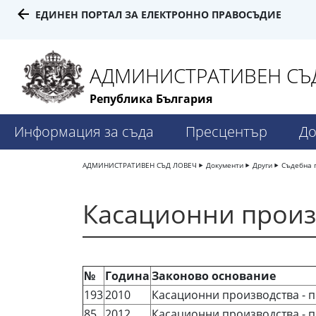
ЕДИНЕН ПОРТАЛ ЗА ЕЛЕКТРОННО ПРАВОСЪДИЕ
АДМИНИСТРАТИВЕН СЪД
Република България
Информация за съда
Пресцентър
До
АДМИНИСТРАТИВЕН СЪД ЛОВЕЧ
Документи
Други
Съдебна 
Касационни произв
№
Година
Законово основание
193
2010
Касационни производства - п
85
2012
Касационни производства - п