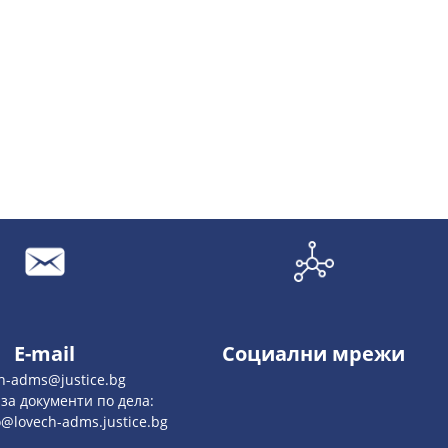
E-mail
Социални мрежи
ch-adms@justice.bg
 за документи по дела:
o@lovech-adms.justice.bg