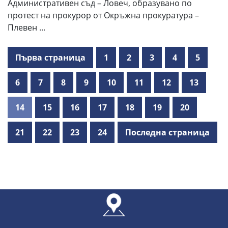
Административен съд – Ловеч, образувано по
протест на прокурор от Окръжна прокуратура –
Плевен ...
Първа страница
1
2
3
4
5
6
7
8
9
10
11
12
13
14
15
16
17
18
19
20
21
22
23
24
Последна страница