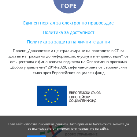
ГОРЕ
Единен портал за електронно правосъдие
Политика за достъпност
Политика за защита на личните данни
Проект „Доразвитие и централизиране на порталите в СП за
достъп на граждани до информация, е-услуги и е-правосъдие“, се
осъществява с финансовата подкрепа на Оперативна програма
„Добро управление“ 2014-2020, съфинансирана от Европейския
съюз чрез Европейския социален фонд
Този сайт използва бисквитки (cookies). Като приемете бисквитките, можете да
се възползвате от оптималното поведение на сайта.