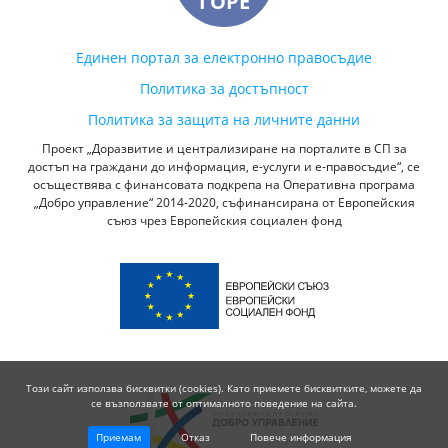
ГОРЕ
Единен портал за електронно правосъдие
Политика за достъпност
Политика за защита на личните данни
Проект „Доразвитие и централизиране на порталите в СП за
достъп на граждани до информация, е-услуги и е-правосъдие“, се
осъществява с финансовата подкрепа на Оперативна програма
„Добро управление“ 2014-2020, съфинансирана от Европейския
съюз чрез Европейския социален фонд
Този сайт използва бисквитки (cookies). Като приемете бисквитките, можете да
се възползвате от оптималното поведение на сайта.
Приемам
Отказ
Повече информация